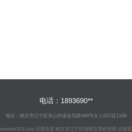
电话：1893690**
地址：南京市江宁区东山街道金箔路468号女人街C区1168
ww.emw103.com
日用百货
南京市江宁区雨晴百货经营部
日用百