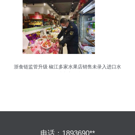
浙食链监管升级 椒江多家水果店销售未录入进口水
果遭立案调查
电话：1893690**